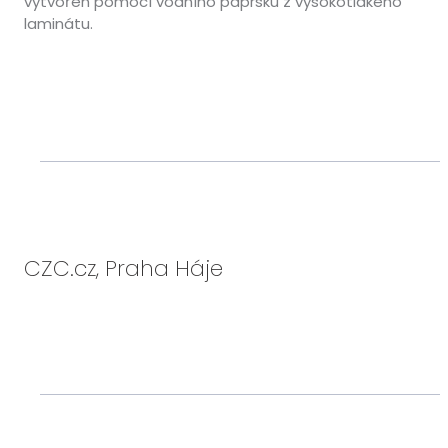
vytvořen pomocí vodního paprsku z vysokotlakého
laminátu.
CZC.cz, Praha Háje