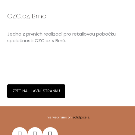
CZC.cz, Brno
Jedna z prvních realizací pro retailovou pobočku
společnosti CZC.cz v Brně.
ZPĚT NA HLAVNÍ STRÁNKU
This web runs on
solidpixels.