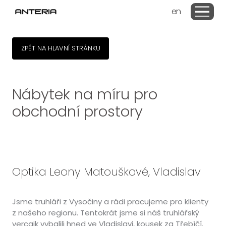
cs
en
MENU
Příbě
Reali
ZPĚT NA HLAVNÍ STRÁNKU
Tým
E-sh
Nábytek na míru pro
Konta
obchodní prostory
Ch
cs
en
Optika Leony Matouškové, Vladislav
Jsme truhláři z Vysočiny a rádi pracujeme pro klienty
z našeho regionu. Tentokrát jsme si náš truhlářský
vercajk vybalili hned ve Vladislavi, kousek za Třebíčí.